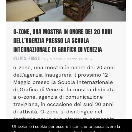
O-ZONE, UNA MOSTRA IN ONORE DEI 20 ANNI
DELL’AGENZIA PRESSO LA SCUOLA
INTERNAZIONALE DI GRAFICA DI VENEZIA
EVENTS
,
PRESS
By
o-zone
Marzo 12, 2018
o-zone, una mostra in onore dei 20 anni
dell’agenzia Inaugurerà il prossimo 12
Maggio presso la Scuola Internazionale
di Grafica di Venezia la mostra dedicata
a o-zone, agenzia di comunicazione
trevigiana, in occasione dei suoi 20 anni
di attività. O-zone si disntingue nel
territorio per la sua struttura composta
da un team di 20 professionisti con
Utilizziamo i cookie per essere sicuri che tu possa avere la